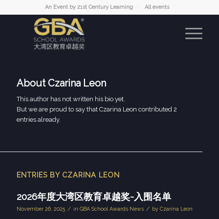
An Event by 21st Century Learning
All events
About
Czarina Leon
This author has not written his bio yet.
But we are proud to say that
Czarina Leon
contributed 2
entries already.
ENTRIES BY CZARINA LEON
2026年度大湾区教育卓越奖-入围名单
/
/
November 26, 2025
in
GBA School Awards News
by
Czarina Leon