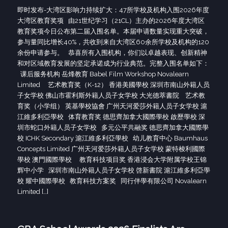
即时发布-大湾区影响力持续扩大：47所学校及机构入围2026年度
大湾区教育奖项 由21世纪学习（21CL）主办的2026年度大湾区
教育奖项今日公布第二届入围名单。本届申请数量实现重大突破，
参与量同比增长40%，共收到来自大湾区60余所学校及机构的120
余份申请参与。 恭喜所有入围机构，你们以卓越表现、创新精神
和对区域教育发展的坚定承诺成为行业典范。完整入围名单如下：
课后服务机构 岳烽教育 Babel Film Workshop Novalearn
Limited 艺术教育奖（K-12） 香港美國學校 深圳市南山外籍人员
子女学校 佛山市霍利斯外籍人员子女学校 大光德萃書院 艺术教
育奖（小学组） 英基學校協會 广州天河爱莎外籍人员子女学校 滬
江維多利亞學校 体育教育奖 德思齊加拿大國際學校 啟歷學校 深
圳市蛇口外籍人员子女学校 多元公平共融奖 德思齊加拿大國際學
校 ICHK Secondary 滬江維多利亞學校 幼儿教育中心 Baumhaus
Concepts Limited 广州天河爱莎外籍人员子女学校 蒙特梭利國際
學校 澳門國際學校 教育科技项目奖 香港浸会大学附属学校王锦
辉中小学 深圳市南山外籍人员子女学校 啓新書院 滬江維多利亞學
校 耀中國際學校 教育科技方案奖 同行伴學有限公司 Novalearn
Limited […]